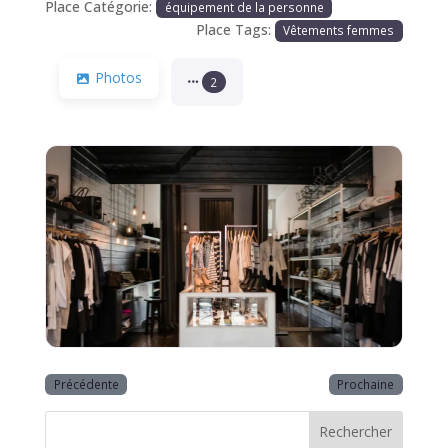
Place Catégorie:
équipement de la personne
Place Tags:
Vêtements femmes
Photos
2
Précédente
Prochaine
Rechercher