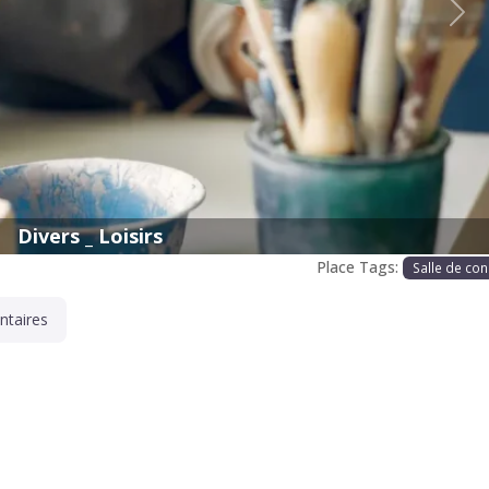
Proc
Divers _ Loisirs
Place Tags:
Salle de con
taires