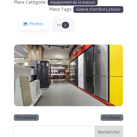
Place Catégorie:
équipement de la maison
Place Tags:
Galerie d'art (hors photo)
Photos
2
Précédente
Prochaine
Rechercher