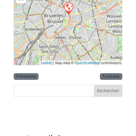
Leaflet
| Map data ©
OpenStreetMap
contributors
Précédente
Prochaine
Rechercher